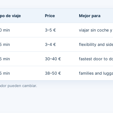
po de viaje
Price
Mejor para
0 min
3–5 €
viajar sin coche 
5 min
3–4 €
flexibility and sid
5 min
30–40 €
fastest door to d
5 min
38–50 €
families and lugg
rador pueden cambiar.