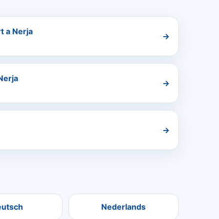
t a Nerja
→
Nerja
→
→
eutsch
Nederlands