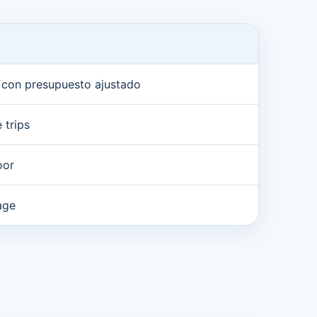
y con presupuesto ajustado
e trips
oor
age