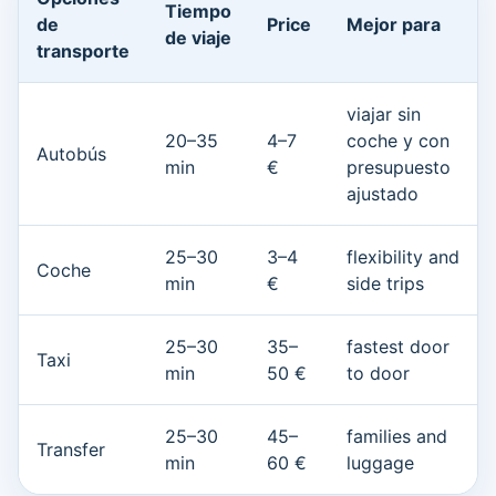
Tiempo
de
Price
Mejor para
de viaje
transporte
viajar sin
20–35
4–7
coche y con
Autobús
min
€
presupuesto
ajustado
25–30
3–4
flexibility and
Coche
min
€
side trips
25–30
35–
fastest door
Taxi
min
50 €
to door
25–30
45–
families and
Transfer
min
60 €
luggage