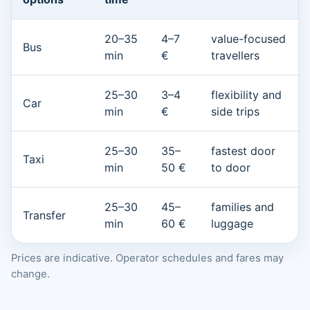
20–35
4–7
value-focused
Bus
min
€
travellers
25–30
3–4
flexibility and
Car
min
€
side trips
25–30
35–
fastest door
Taxi
min
50 €
to door
25–30
45–
families and
Transfer
min
60 €
luggage
Prices are indicative. Operator schedules and fares may
change.