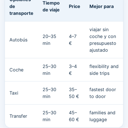
Tiempo
de
Price
Mejor para
de viaje
transporte
viajar sin
20–35
4–7
coche y con
Autobús
min
€
presupuesto
ajustado
25–30
3–4
flexibility and
Coche
min
€
side trips
25–30
35–
fastest door
Taxi
min
50 €
to door
25–30
45–
families and
Transfer
min
60 €
luggage