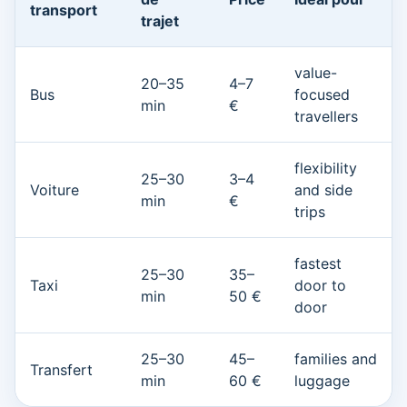
transport
trajet
value-
20–35
4–7
Bus
focused
min
€
travellers
flexibility
25–30
3–4
Voiture
and side
min
€
trips
fastest
25–30
35–
Taxi
door to
min
50 €
door
25–30
45–
families and
Transfert
min
60 €
luggage