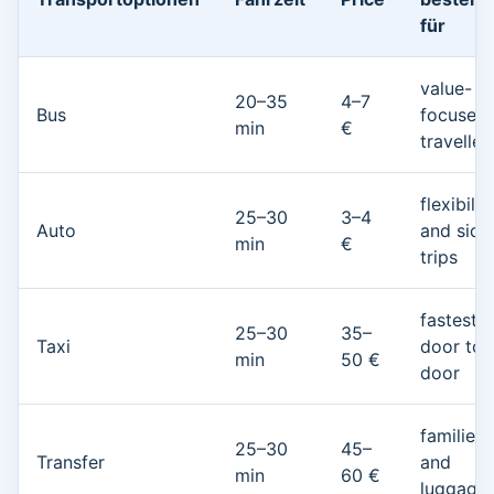
für
value-
20–35
4–7
Bus
focused
min
€
traveller
flexibilit
25–30
3–4
Auto
and side
min
€
trips
fastest
25–30
35–
Taxi
door to
min
50 €
door
families
25–30
45–
Transfer
and
min
60 €
luggage