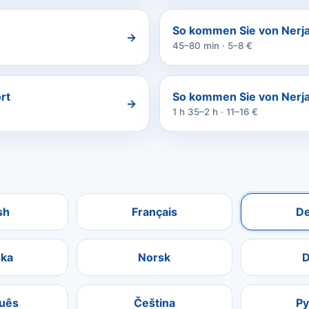
So kommen Sie von Nerj
→
45–80 min · 5–8 €
rt
So kommen Sie von Nerj
→
1 h 35–2 h · 11–16 €
sh
Français
D
ka
Norsk
D
uês
Čeština
Р