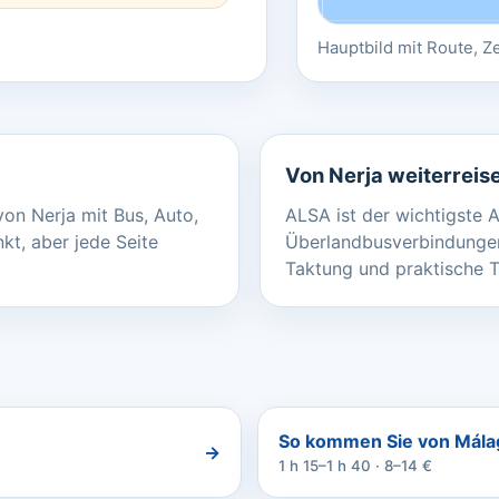
Hauptbild mit Route, Z
Von Nerja weiterreis
von Nerja mit Bus, Auto,
ALSA ist der wichtigste A
nkt, aber jede Seite
Überlandbusverbindungen
Taktung und praktische T
So kommen Sie von Málag
→
1 h 15–1 h 40 · 8–14 €